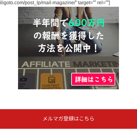
affiligoto.com/post_lp/mail-magazine/” target=”” rel=””]
メルマガ登録はこちら