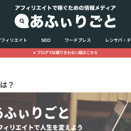
アフィリエイト
SEO
ワードプレス
レンサバ・
ブログでは語りきれない話はこちら
キーワード選定
商品（ジャンル選定）
WEBデザイン
記事の書き方
サーチコンソール
アクセス解析
は？