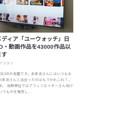
メディア「ユーウォッチ」日
D・動画作品を43000作品以
ます
アラタツ
GEARの有薗です。未来派さんにはいつもお
未来派さんと出会ったのはもうかれこれ７，
す。 当時弊社ではアフィリエイターさん向け
いうものを販売し…