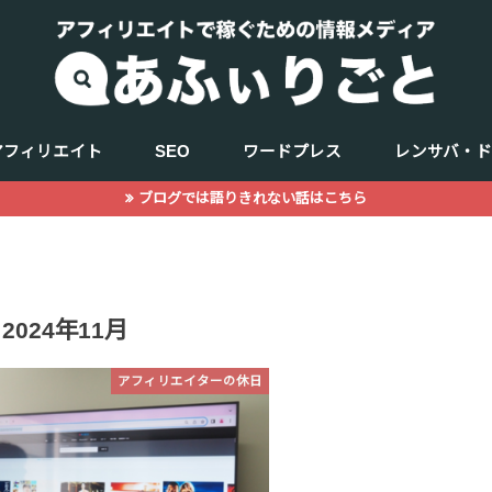
アフィリエイト
SEO
ワードプレス
レンサバ・
ブログでは語りきれない話はこちら
キーワード選定
商品（ジャンル選定）
WEBデザイン
記事の書き方
サーチコンソール
アクセス解析
2024年11月
アフィリエイターの休日