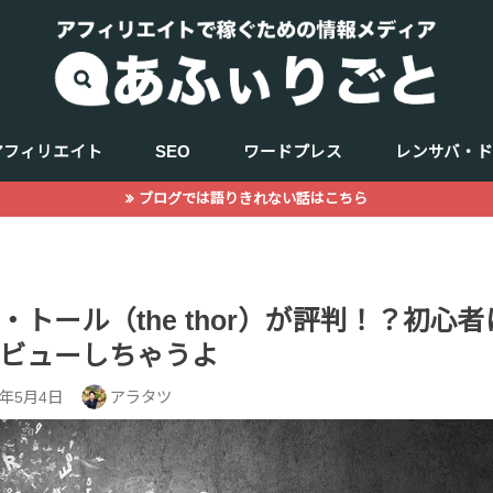
アフィリエイト
SEO
ワードプレス
レンサバ・
ブログでは語りきれない話はこちら
キーワード選定
商品（ジャンル選定）
WEBデザイン
記事の書き方
サーチコンソール
アクセス解析
トール（the thor）が評判！？初心
ビューしちゃうよ
9年5月4日
アラタツ