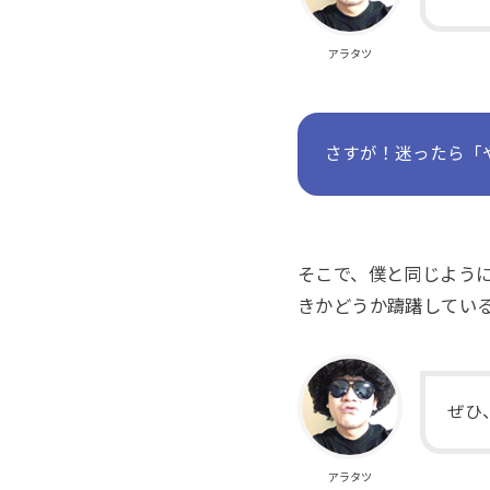
アラタツ
さすが！迷ったら「
そこで、僕と同じよう
きかどうか躊躇してい
ぜひ
アラタツ