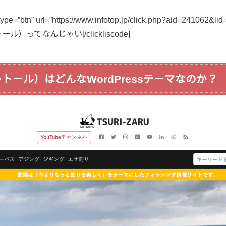
” type=”btn” url=”https://www.infotop.jp/click.php?aid=241062&ii
･トール）ってなんじゃい[/clickliscode]
ザ･トール）はどんなWordPressテーマなのか？