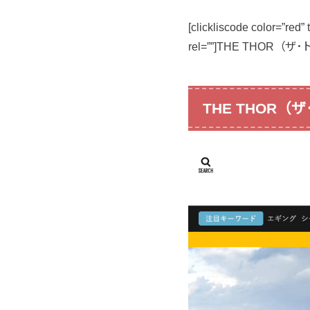
[clickliscode color=”red
rel=””]THE THOR（ザ
THE THOR（