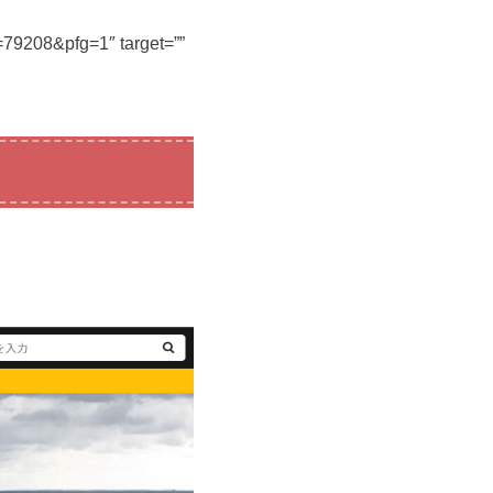
d=79208&pfg=1″ target=””