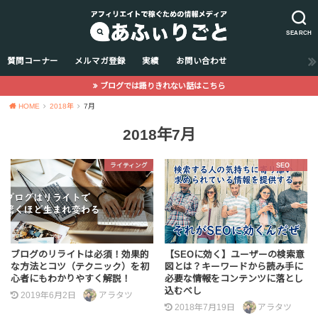
SEARCH
質問コーナー
メルマガ登録
実績
お問い合わせ
ブログでは語りきれない話はこちら
HOME
2018年
7月
2018年7月
ライティング
SEO
ブログのリライトは必須！効果的
【SEOに効く】ユーザーの検索意
な方法とコツ（テクニック）を初
図とは？キーワードから読み手に
心者にもわかりやすく解説！
必要な情報をコンテンツに落とし
込むべし
2019年6月2日
アラタツ
2018年7月19日
アラタツ