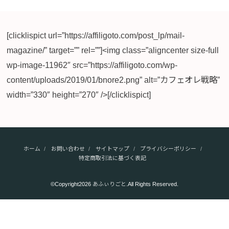
[clicklispict url=”https://affiligoto.com/post_lp/mail-
magazine/” target=”” rel=””]<img class=”aligncenter size-full
wp-image-11962″ src=”https://affiligoto.com/wp-
content/uploads/2019/01/bnore2.png” alt=”カフェオレ戦略”
width=”330″ height=”270″ />[/clicklispict]
ホーム
お問い合わせ
サイトマップ
プライバシーポリシー
特定商取引法に基づく表記
©Copyright2026
あふぃりごと
.All Rights Reserved.