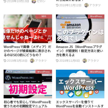
2018年10月13日
ピロシ
2018年11月12日
アラタツ
SEO
WordPress
WordPressで画像（メディア）だ
Amazon JS（WordPressプラグ
けのページが検索結果に表示され
イン）が超便利！設定方法と使い
るのはSEO的にどうなの？
方を教えるよ
2019年3月16日
アラタツ
2018年11月6日
アラタツ
WordPress
WordPress
初心者でも安心してWordPressを
エックスサーバーを借りて
使うための初期設定マニュアル
WordPressを自動インストールす