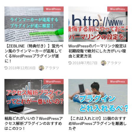
WordPress
WordPress
【ZEBLINE（特典付き）】蛍光ペ
WordPressのパーマリンク設定は
ン風のラインマーカーが追尾して
初期段階で絶対にした方がいい理
くるWordPressプラグインが遂
由と変更方法
に！
2018年7月17日
アラタツ
2018年12月16日
アラタツ
WordPress
WordPress
結局どれがいいの？WordPressア
【これは入れとけ】11個のおすす
クセス解析プラグインのおすすめ
めWordPressプラグインを厳選し
はこの3つ！
たぞ