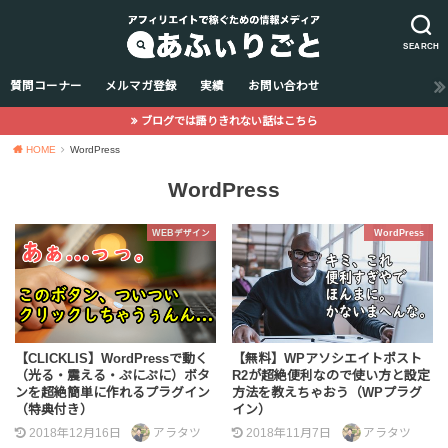
SEARCH
質問コーナー
メルマガ登録
実績
お問い合わせ
ブログでは語りきれない話はこちら
HOME
WordPress
WordPress
WEBデザイン
WordPress
【CLICKLIS】WordPressで動く
【無料】WPアソシエイトポスト
（光る・震える・ぷにぷに）ボタ
R2が超絶便利なので使い方と設定
ンを超絶簡単に作れるプラグイン
方法を教えちゃおう（WPプラグ
（特典付き）
イン）
2018年12月16日
アラタツ
2018年11月7日
アラタツ