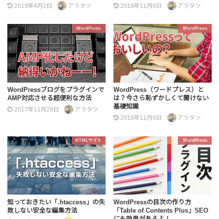
2019年4月2日
アラタツ
2018年11月8日
アラタツ
WordPress
WordPress
WordPressブログをプラグインで
WordPress（ワードプレス）と
AMP対応させる超便利な方法
は？今さら恥ずかしくて聞けない
基礎知識
2017年11月28日
アラタツ
2018年11月8日
アラタツ
HTMLサイト
WordPress
知っておきたい「.htaccess」の失
WordPressの目次の作り方
敗しない安全な編集方法
「Table of Contents Plus」SEO
にも効果があるよ！