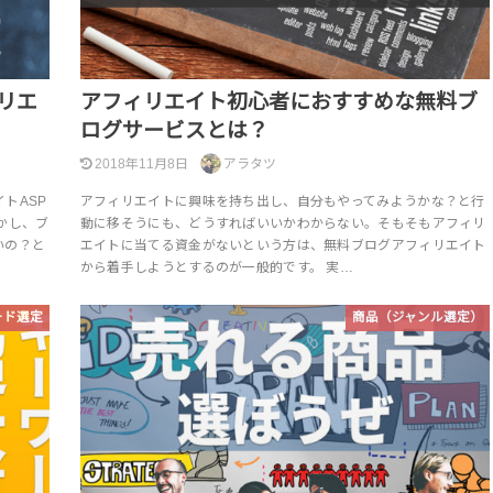
リエ
アフィリエイト初心者におすすめな無料ブ
ログサービスとは？
2018年11月8日
アラタツ
トASP
アフィリエイトに興味を持ち出し、自分もやってみようかな？と行
かし、ブ
動に移そうにも、どうすればいいかわからない。そもそもアフィリ
いの？と
エイトに当てる資金がないという方は、無料ブログアフィリエイト
から着手しようとするのが一般的です。 実…
ード選定
商品（ジャンル選定）