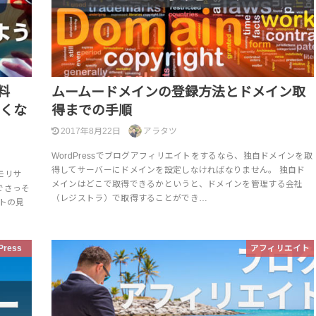
料
ムームードメインの登録方法とドメイン取
よくな
得までの手順
2017年8月22日
アラタツ
WordPressでブログアフィリエイトをするなら、独自ドメインを取
得してサーバーにドメインを設定しなければなりません。 独自ド
モリサ
メインはどこで取得できるかというと、ドメインを管理する会社
でさっそ
（レジストラ）で取得することができ…
トの見
Press
アフィリエイト