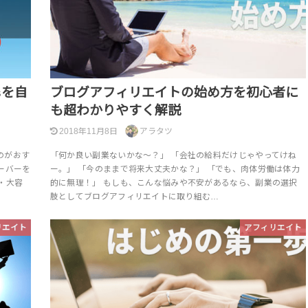
sを自
ブログアフィリエイトの始め方を初心者に
も超わかりやすく解説
2018年11月8日
アラタツ
のがおす
「何か良い副業ないかな～？」 「会社の給料だけじゃやってけね
サーバーを
ー。」 「今のままで将来大丈夫かな？」 「でも、肉体労働は体力
・大容
的に無理！」 もしも、こんな悩みや不安があるなら、副業の選択
肢としてブログアフィリエイトに取り組む…
リエイト
アフィリエイト