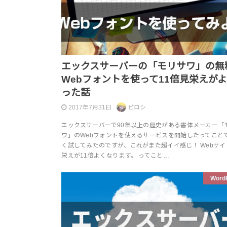
エックスサーバーの「モリサワ」の無
Webフォントを使って11倍見栄えが
った話
2017年7月31日
ピロシ
エックスサーバーで90年以上の歴史がある書体メーカー「
ワ」のWebフォントを使えるサービスを開始したってこと
く試してみたのですが、これがまた超イイ感じ！ Webサイ
栄えが11倍よくなります。 ってこと…
Word