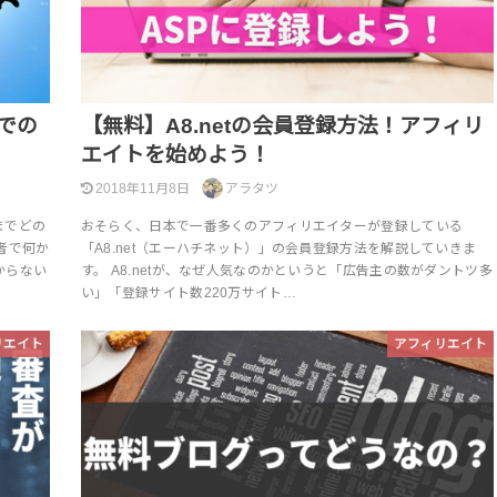
での
【無料】A8.netの会員登録方法！アフィリ
エイトを始めよう！
2018年11月8日
アラタツ
までどの
おそらく、日本で一番多くのアフィリエイターが登録している
者で何か
「A8.net（エーハチネット）」の会員登録方法を解説していきま
からない
す。 A8.netが、なぜ人気なのかというと「広告主の数がダントツ多
い」「登録サイト数220万サイト…
リエイト
アフィリエイト