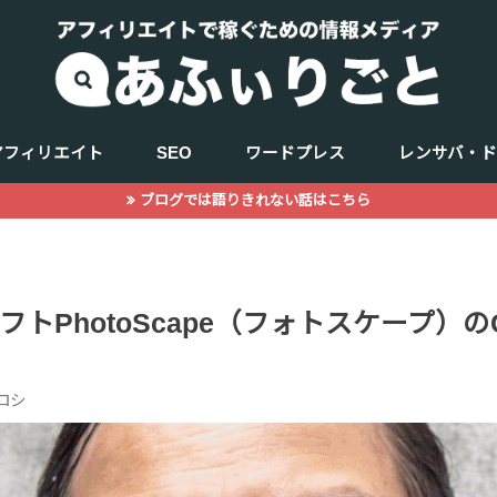
アフィリエイト
SEO
ワードプレス
レンサバ・
ブログでは語りきれない話はこちら
キーワード選定
商品（ジャンル選定）
WEBデザイン
記事の書き方
サーチコンソール
アクセス解析
トPhotoScape（フォトスケープ）の
ロシ