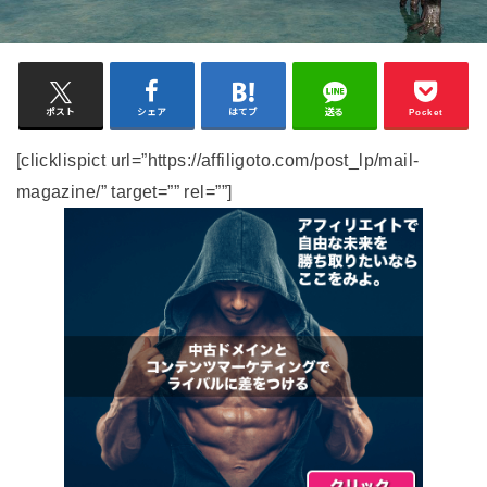
ポスト
シェア
はてブ
送る
Pocket
[clicklispict url=”https://affiligoto.com/post_lp/mail-
magazine/” target=”” rel=””]