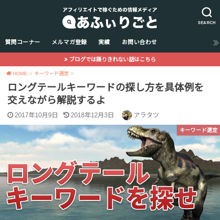
SEARCH
質問コーナー
メルマガ登録
実績
お問い合わせ
ブログでは語りきれない話はこちら
HOME
キーワード選定
ロングテールキーワードの探し方を具体例を
交えながら解説するよ
2017年10月9日
2018年12月3日
アラタツ
キーワード選定