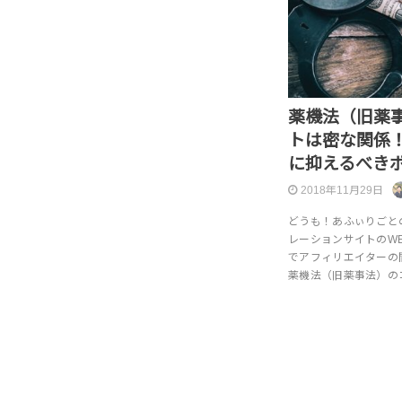
薬機法（旧薬
トは密な関係
に抑えるべき
2018年11月29日
どうも！あふぃりごとのア
レーションサイトのW
でアフィリエイターの
薬機法（旧薬事法）の