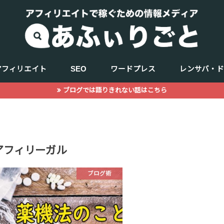
アフィリエイト
SEO
ワードプレス
レンサバ・
ブログでは語りきれない話はこちら
キーワード選定
商品（ジャンル選定）
WEBデザイン
記事の書き方
サーチコンソール
アクセス解析
アフィリーガル
ブログ術