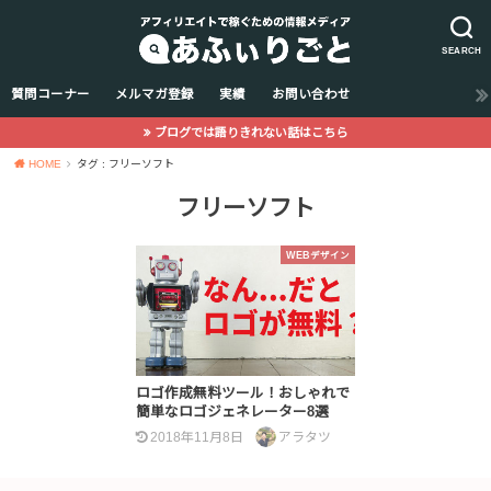
SEARCH
質問コーナー
メルマガ登録
実績
お問い合わせ
ブログでは語りきれない話はこちら
HOME
タグ : フリーソフト
フリーソフト
WEBデザイン
ロゴ作成無料ツール！おしゃれで
簡単なロゴジェネレーター8選
2018年11月8日
アラタツ