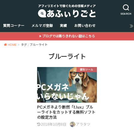
SEARCH
質問コーナー
メルマガ登録
実績
お問い合わせ
ブログでは語りきれない話はこちら
HOME
タグ : ブルーライト
ブルーライト
便利ツール
PCメガネより断然「f.lux」ブル
ーライトをカットする無料ソフト
の設定方法
2018年10月8日
アラタツ