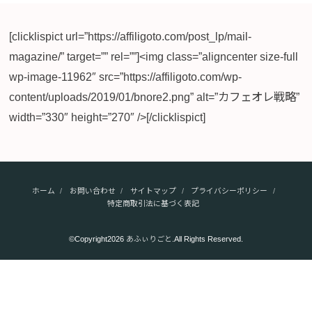
[clicklispict url=”https://affiligoto.com/post_lp/mail-
magazine/” target=”” rel=””]<img class=”aligncenter size-full
wp-image-11962″ src=”https://affiligoto.com/wp-
content/uploads/2019/01/bnore2.png” alt=”カフェオレ戦略”
width=”330″ height=”270″ />[/clicklispict]
ホーム
お問い合わせ
サイトマップ
プライバシーポリシー
特定商取引法に基づく表記
©Copyright2026
あふぃりごと
.All Rights Reserved.