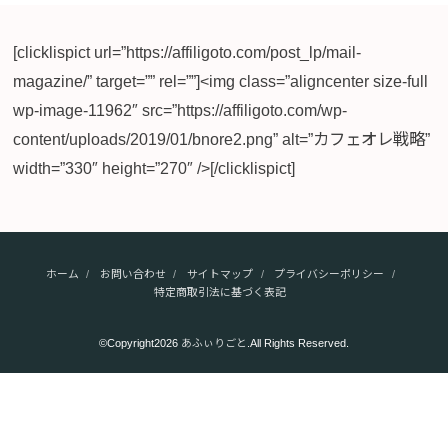
[clicklispict url=”https://affiligoto.com/post_lp/mail-
magazine/” target=”” rel=””]<img class=”aligncenter size-full
wp-image-11962″ src=”https://affiligoto.com/wp-
content/uploads/2019/01/bnore2.png” alt=”カフェオレ戦略”
width=”330″ height=”270″ />[/clicklispict]
ホーム
お問い合わせ
サイトマップ
プライバシーポリシー
特定商取引法に基づく表記
©Copyright2026
あふぃりごと
.All Rights Reserved.