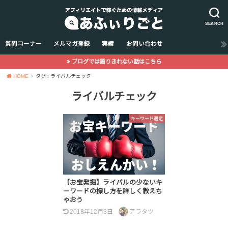
SEARCH
質問コーナー
メルマガ登録
実績
お問い合わせ
ブログでは語りきれない話はこちら
HOME
タグ : ライバルチェック
ライバルチェック
キーワード選定
【お宝発掘】ライバルの少ないキ
ーワードの探し方を詳しく教えち
ゃおう
2018年12月3日
アラタツ