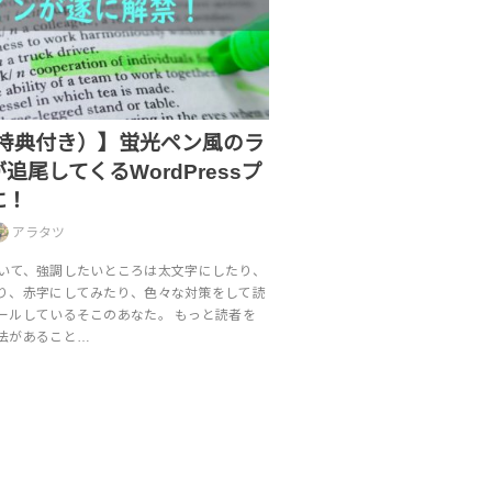
E（特典付き）】蛍光ペン風のラ
追尾してくるWordPressプ
に！
アラタツ
営していて、強調したいところは太文字にしたり、
り、赤字にしてみたり、色々な対策をして読
ールしているそこのあなた。 もっと読者を
法があること…