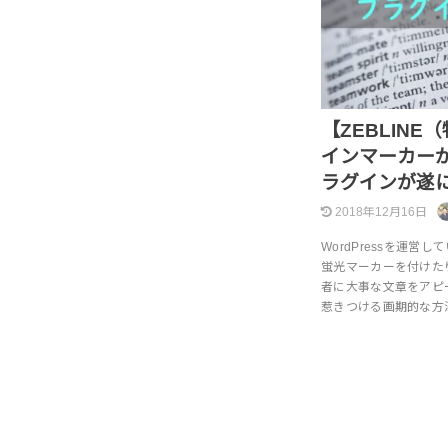
【ZEBLIN
インマーカーが
ラグインが遂
2018年12月16日
WordPressを運
蛍光マーカーを付けた
者に大事な文章をアピ
惹きつける画期的な方