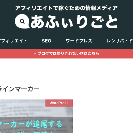
アフィリエイト
SEO
ワードプレス
レンサバ・
ブログでは語りきれない話はこちら
キーワード選定
商品（ジャンル選定）
WEBデザイン
記事の書き方
サーチコンソール
アクセス解析
ラインマーカー
WordPress