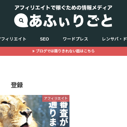
アフィリエイト
SEO
ワードプレス
レンサバ・
ブログでは語りきれない話はこちら
キーワード選定
商品（ジャンル選定）
WEBデザイン
記事の書き方
サーチコンソール
アクセス解析
登録
アフィリエイト