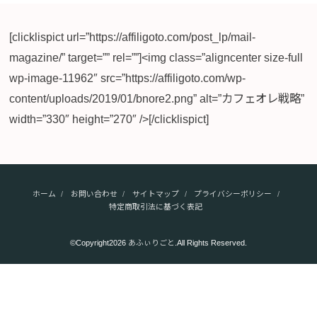
[clicklispict url=”https://affiligoto.com/post_lp/mail-
magazine/” target=”” rel=””]<img class=”aligncenter size-full
wp-image-11962″ src=”https://affiligoto.com/wp-
content/uploads/2019/01/bnore2.png” alt=”カフェオレ戦略”
width=”330″ height=”270″ />[/clicklispict]
ホーム
お問い合わせ
サイトマップ
プライバシーポリシー
特定商取引法に基づく表記
©Copyright2026
あふぃりごと
.All Rights Reserved.