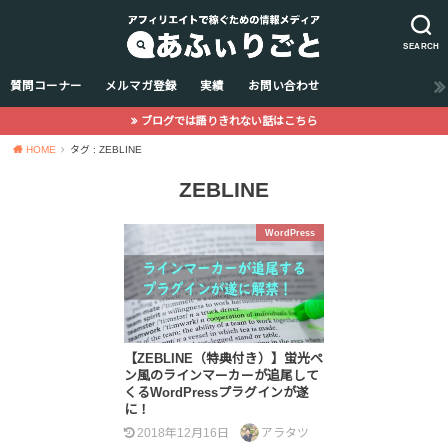
SEARCH
質問コーナー
メルマガ登録
実績
お問い合わせ
ブログでは語りきれない話はこちら
HOME
タグ : ZEBLINE
ZEBLINE
WordPress
【ZEBLINE（特典付き）】蛍光ペ
ン風のラインマーカーが追尾して
くるWordPressプラグインが遂
に！
2018年12月16日
アラタツ