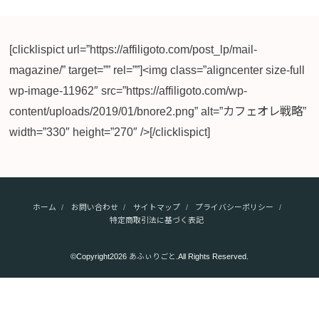
[clicklispict url=”https://affiligoto.com/post_lp/mail-
magazine/” target=”” rel=””]<img class=”aligncenter size-full
wp-image-11962″ src=”https://affiligoto.com/wp-
content/uploads/2019/01/bnore2.png” alt=”カフェオレ戦略”
width=”330″ height=”270″ />[/clicklispict]
ホーム
お問い合わせ
サイトマップ
プライバシーポリシー
特定商取引法に基づく表記
©Copyright2026
あふぃりごと
.All Rights Reserved.